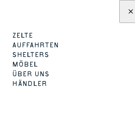
Zum Inhalt springen
Menü
KAMPA - Zelte, Unterstände
ZELTE
PINEVEIL
AUFFAHRTEN
SHELTERS
2 & 4 PERSONEN
2 GRÖSSEN
TIPI-STIL
MÖBEL
ÜBER UNS
HÄNDLER