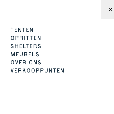
Overslaan naar inhoud
Menu
KAMPA - Tenten, schuilplaat
TENTEN
TOADSTOOL TABLE
OPRITTEN
SHELTERS
MICRO-CAMPING
MEUBELS
OVER ONS
VERKOOPPUNTEN