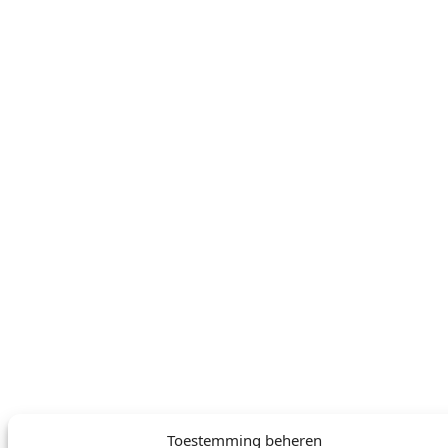
KAMPA
SERVICE
Over ons
FAQ
Vind je
Contact
dichtstbijzijnde
winkel
JURIDISCH
VOLG ONS
Privacybeleid
Facebook
Cookiebeleid
Instagram
TAAL WISSELEN
English
Deutsch
Nederlands
© DOMETIC AWNINGS UK LTD. 2026
Toestemming beheren