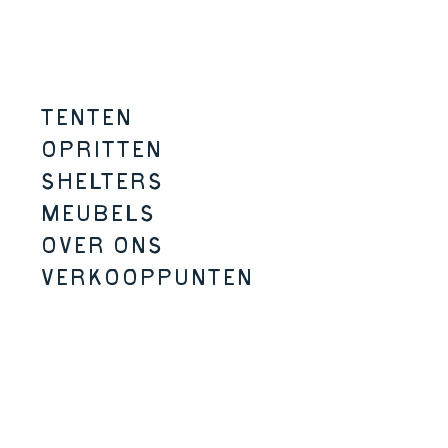
Overslaan naar inhoud
Pineveil
D
Menu
KAMPA - Tenten, schuilplaats
TENTEN
OPRITTEN
SHELTERS
MEUBELS
OVER ONS
VERKOOPPUNTEN