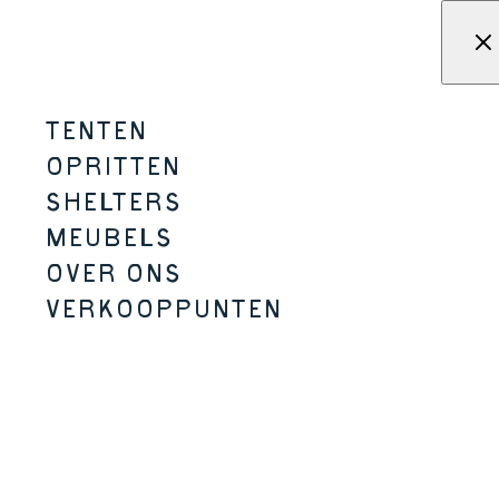
Overslaan naar inhoud
Menu
KAMPA - Tenten, schuilplaat
TENTEN
OPRITTEN
Gefeliciteerd – je hebt het gehaald.
SHELTERS
MEUBELS
OVER ONS
VERKOOPPUNTEN