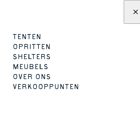
Overslaan naar inhoud
Menu
KAMPA - Tenten, schuilplaats
TENTEN
OPRITTEN
SHELTERS
FAMILIE EN
MEUBELS
VRIENDEN
OVER ONS
VERKOOPPUNTEN