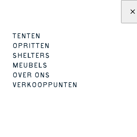
Overslaan naar inhoud
Menu
KAMPA - Tenten, schuilplaat
TENTEN
WANDERLIGHT
OPRITTEN
SHELTERS
2-3 PERSOON
2 MATEN
LICHTER /
KLEINERE VERPAKKING
MEUBELS
OVER ONS
VERKOOPPUNTEN