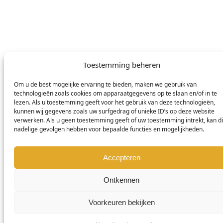
Privacybeleid
Facebook
Cookiebeleid
Instagram
TAAL WISSELEN
English
Toestemming beheren
Deutsch
Nederlands
Om u de best mogelijke ervaring te bieden, maken we gebruik van
technologieën zoals cookies om apparaatgegevens op te slaan en/of in te
lezen. Als u toestemming geeft voor het gebruik van deze technologieën,
kunnen wij gegevens zoals uw surfgedrag of unieke ID’s op deze website
© DOMETIC AWNINGS UK LTD. 2026
verwerken. Als u geen toestemming geeft of uw toestemming intrekt, kan di
nadelige gevolgen hebben voor bepaalde functies en mogelijkheden.
Accepteren
Ontkennen
Voorkeuren bekijken