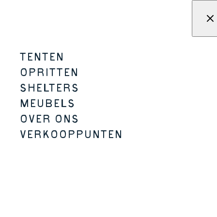
Overslaan naar inhoud
Menu
KAMPA - Tenten, schuilplaat
TENTEN
OPRITTEN
SHELTERS
GEPOLIJSTE
MEUBELS
OPRITTEN
OVER ONS
VERKOOPPUNTEN