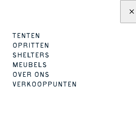
Overslaan naar inhoud
Menu
KAMPA - Tenten, schuilplaat
TENTEN
VOYAGE AIR
OPRITTEN
SHELTERS
4 PERSOON
LUCHT INGELIJST
MEUBELS
OVER ONS
VERKOOPPUNTEN